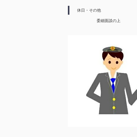
休日・その他
委細面談の上