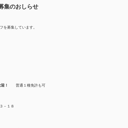
募集のおしらせ
ッフを募集しています。
歓迎！
普通１種免許も可
３－１８