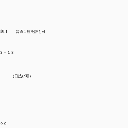
歓迎！
普通１種免許も可
３－１８
 （日払い可）
：００