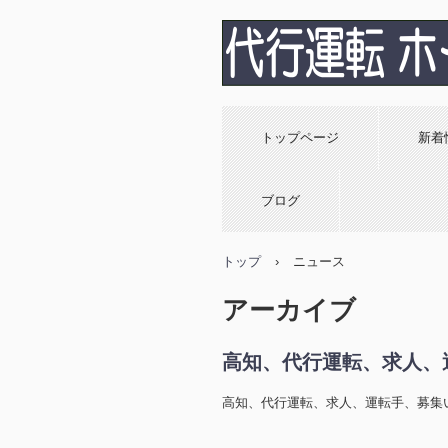
高知 おすすめ！
済OK！安心・安
トップページ
新着
行運転ホープ
ブログ
トップ
›
ニュース
アーカイブ
高知、代行運転、求人、運
高知、代行運転、求人、運転手、募集いた