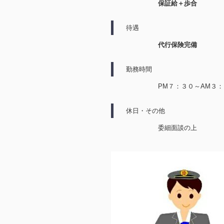
保証給＋歩合
待遇
代行保険完備
勤務時間
PM７：３０～AM３
休日・その他
委細面談の上