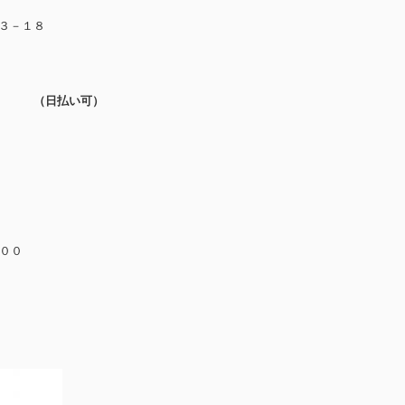
３－１８
 （日払い可）
：００