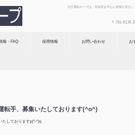
代行運転ホープは、高知市を中心に皆様が安心し
〒781-81
キャッシュレス決
全・丁寧で評判！代
情報・FAQ
採用情報
お問い合わせ
お
転手、募集いたしております(^o^)
しておりますp(^-^)q