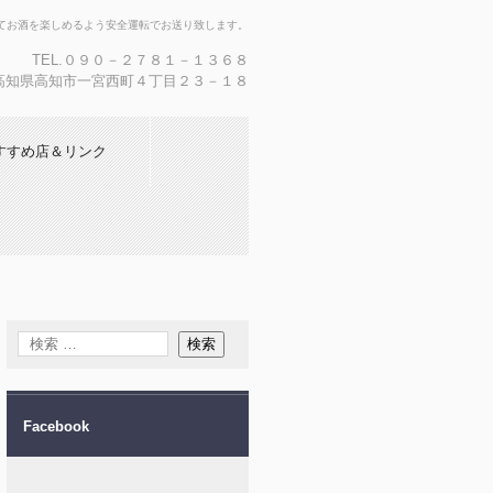
てお酒を楽しめるよう安全運転でお送り致します。
TEL.０９０－２７８１－１３６８
36 高知県高知市一宮西町４丁目２３－１８
すすめ店＆リンク
Facebook