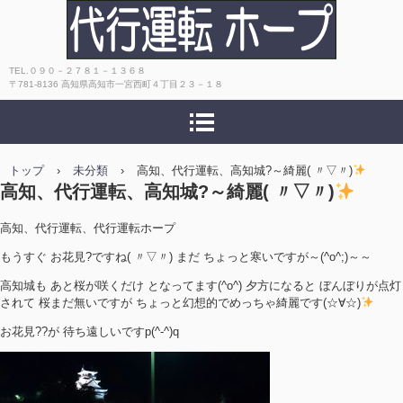
高知 おすすめ！キャッシュレス決
TEL.０９０－２７８１－１３６８
〒781-8136 高知県高知市一宮西町４丁目２３－１８
済OK！安心・安全・丁寧で評判！代
行運転ホープ
トップ
›
未分類
›
高知、代行運転、高知城?～綺麗( 〃▽〃)
高知、代行運転、高知城?～綺麗( 〃▽〃)
高知、代行運転、代行運転ホープ
もうすぐ お花見?ですね( 〃▽〃) まだ ちょっと寒いですが～(^o^;)～～
高知城も あと桜が咲くだけ となってます(^o^) 夕方になると ぼんぼりが点灯
されて 桜まだ無いですが ちょっと幻想的でめっちゃ綺麗です(☆∀☆)
お花見??が 待ち遠しいですp(^-^)q