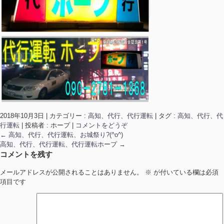
2018年10月3日
|
カテゴリー :
高知、代行、代行運転
|
タグ :
高知、代行、代
行運転
|
投稿者 : ホープ
|
コメントをどうぞ
←
高知、代行、代行運転、お城祭り?(^o^)
高知、代行、代行運転、代行運転ホープ
→
コメントを残す
メールアドレスが公開されることはありません。
※
が付いている欄は必須
項目です