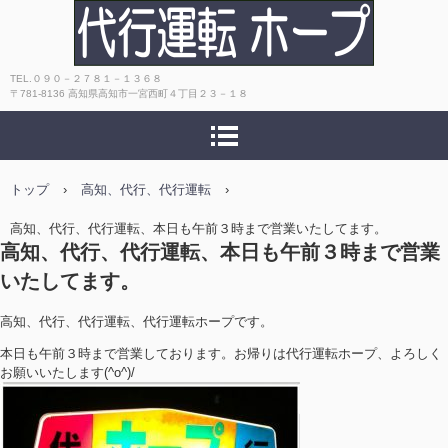
高知 おすすめ！キャッシュレス決
TEL.０９０－２７８１－１３６８
〒781-8136 高知県高知市一宮西町４丁目２３－１８
済OK！安心・安全・丁寧で評判！代
行運転ホープ
トップ
›
高知、代行、代行運転
›
高知、代行、代行運転、本日も午前３時まで営業いたしてます。
高知、代行、代行運転、本日も午前３時まで営業
いたしてます。
高知、代行、代行運転、代行運転ホープです。
本日も午前３時まで営業しております。お帰りは代行運転ホープ、よろしく
お願いいたします(^o^)/