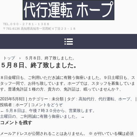
高知 おすすめ！キャッシュレス決
TEL.０９０－２７８１－１３６８
〒781-8136 高知県高知市一宮西町４丁目２３－１８
済OK！安心・安全・丁寧で評判！代
行運転ホープ
トップ
›
５月８日、終了致しました。
５月８日、終了致しました。
８日金曜日も、ご利用いただき誠に有難う御座いました。９日土曜日も、ス
タッフ一同で、お待ち致しています。ホープでは、スタッフを募集していま
す。普通免許証１種の方、貴方の、免許証は、眠っていませんか？、
2015年5月8日
|
カテゴリー : 未分類
|
タグ :
高知代行、代行運転、ホープ、
|
投稿者 : ホープ
|
コメントをどうぞ
←
５月８日は、午後７時３０分から、営業致します。
土曜日の、ご利用誠に有難う御座いました。
→
コメントを残す
メールアドレスが公開されることはありません。
※
が付いている欄は必須