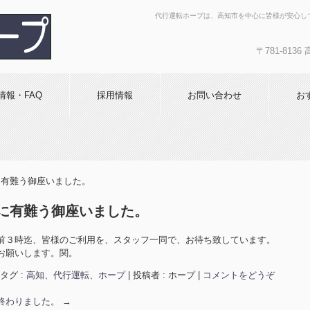
代行運転ホープは、高知市を中心に皆様が安心し
〒781-81
キャッシュレス決
全・丁寧で評判！代
情報・FAQ
採用情報
お問い合わせ
お
に有難う御座いました。
に有難う御座いました。
前３時迄、皆様のご利用を、スタッフ一同で、お待ち致しています。
お願いします。関。
タグ :
高知、代行運転、ホープ
|
投稿者 : ホープ
|
コメントをどうぞ
終わりました。
→