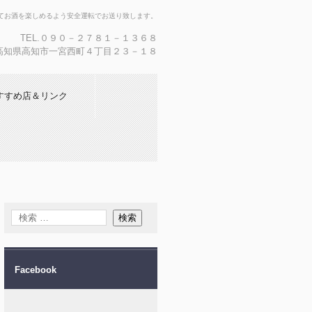
てお酒を楽しめるよう安全運転でお送り致します。
TEL.０９０－２７８１－１３６８
36 高知県高知市一宮西町４丁目２３－１８
すすめ店＆リンク
Facebook