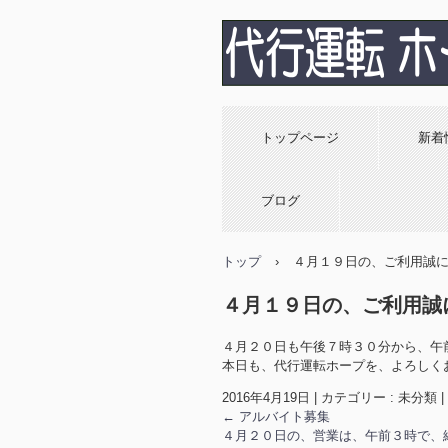
高知 おすすめ！
済OK！安心・安
トップページ
新着
行運転ホープ
ブログ
トップ
›
４月１９日の、ご利用誠
４月１９日の、ご利用誠
４月２０日も午後７時３０分から、午
本日も、代行運転ホープを、よろしく
2016年4月19日
|
カテゴリー : 未分類
|
←
アルバイト募集
４月２０日の、営業は、午前３時で、