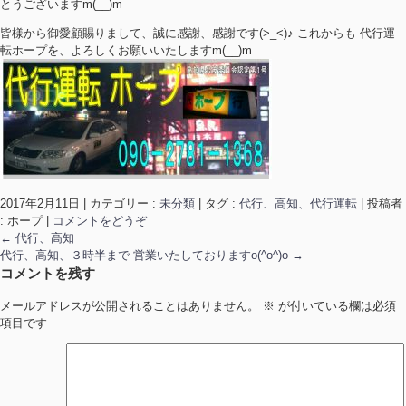
とうございますm(__)m
皆様から御愛顧賜りまして、誠に感謝、感謝です(>_<)♪ これからも 代行運
転ホープを、よろしくお願いいたしますm(__)m
2017年2月11日
|
カテゴリー :
未分類
|
タグ :
代行、高知、代行運転
|
投稿者
: ホープ
|
コメントをどうぞ
←
代行、高知
代行、高知、３時半まで 営業いたしておりますo(^o^)o
→
コメントを残す
メールアドレスが公開されることはありません。
※
が付いている欄は必須
項目です